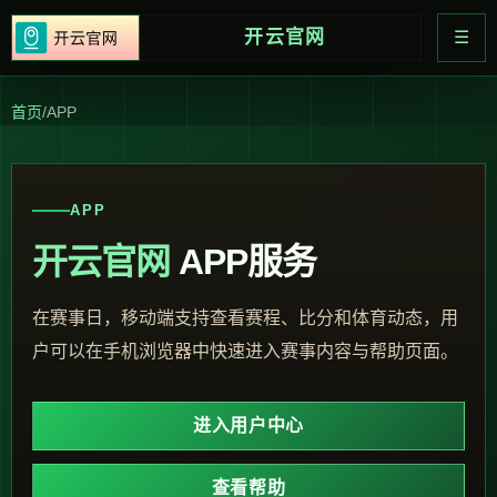
开云官网
☰
首页
/
APP
APP
开云官网
APP服务
在赛事日，移动端支持查看赛程、比分和体育动态，用
户可以在手机浏览器中快速进入赛事内容与帮助页面。
进入用户中心
查看帮助