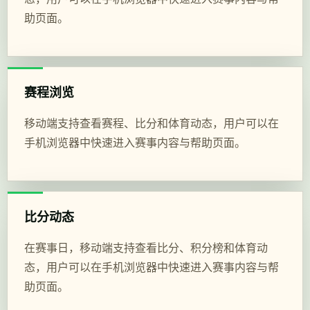
助页面。
赛程浏览
移动端支持查看赛程、比分和体育动态，用户可以在
手机浏览器中快速进入赛事内容与帮助页面。
比分动态
在赛事日，移动端支持查看比分、积分榜和体育动
态，用户可以在手机浏览器中快速进入赛事内容与帮
助页面。