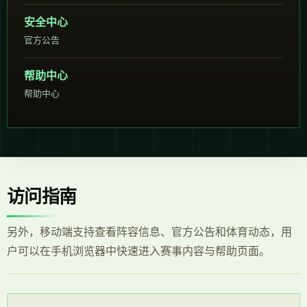
安全中心
官方公告
帮助中心
帮助中心
访问指南
另外，移动端支持查看阵容信息、官方公告和体育动态，用
户可以在手机浏览器中快速进入赛事内容与帮助页面。