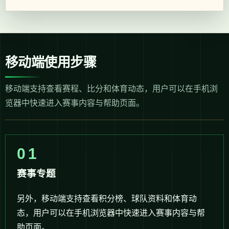
移动端使用步骤
移动端支持查看赛程、比分和体育动态，用户可以在手机浏
览器中快速进入赛事内容与帮助页面。
01
赛事专题
另外，移动端支持查看积分榜、球队资料和体育动
态，用户可以在手机浏览器中快速进入赛事内容与帮
助页面。